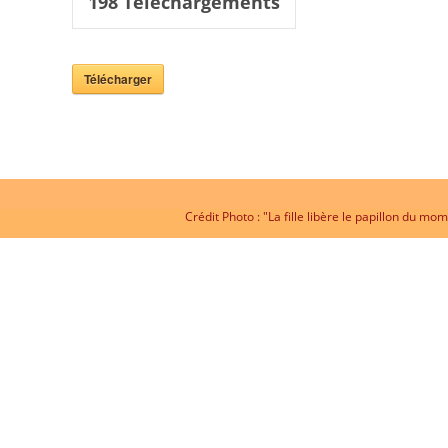
198
Téléchargements
Télécharger
Crédit Photo : "La fille libère le papillon du 