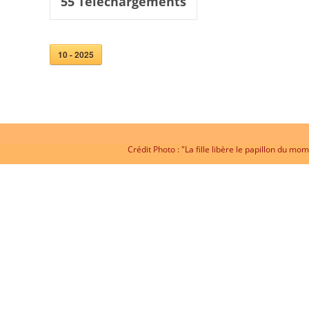
55
Téléchargements
10 - 2025
Crédit Photo : "La fille libère le papillon du 