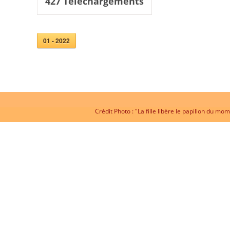
427
Téléchargements
01 - 2022
Crédit Photo : "La fille libère le papillon du 