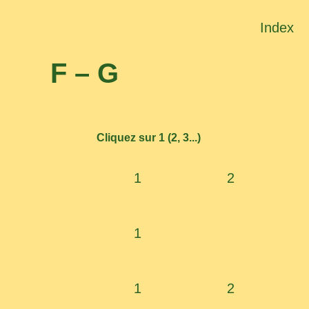
Index
F – G
Cliquez sur 1 (2, 3...)
1
2
1
1
2